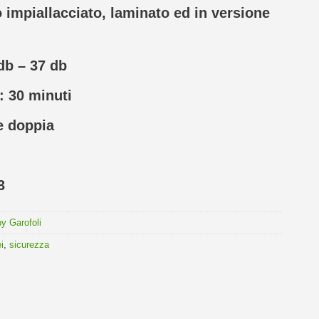
o impiallacciato, laminato ed in versione
db – 37 db
: 30 minuti
e doppia
3
 Garofoli
i
,
sicurezza