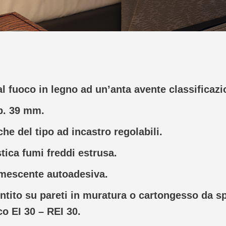
al fuoco in legno ad unʼanta avente classificazi
p. 39 mm.
he del tipo ad incastro regolabili.
tica fumi freddi estrusa.
mescente autoadesiva.
tito su pareti in muratura o cartongesso da s
co EI 30 – REI 30.