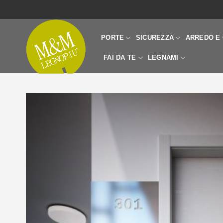
Salta
ai
contenuti
PORTE
SICUREZZA
ARREDO E 
FAI DA TE
LEGNAMI