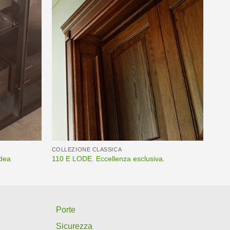
COLLEZIONE CLASSICA
dea
110 E LODE. Eccellenza esclusiva.
Porte
Sicurezza