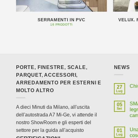
SERRAMENTI IN PVC
VELUX.
16 PRODOTTI
PORTE, FINESTRE, SCALE,
NEWS
PARQUET, ACCESSORI,
ARREDAMENTO PER ESTERNI E
Chi
27
MOLTO ALTRO
Lug
SMA
05
A dieci Minuti da Milano, all'uscita
Set
leg
dell'autostrada A7 Mi-Ge, vi attende il
cam
nostro ShowRoom e gli esperti del
Una
settore per la guida all'acquisto
01
Lug
cos