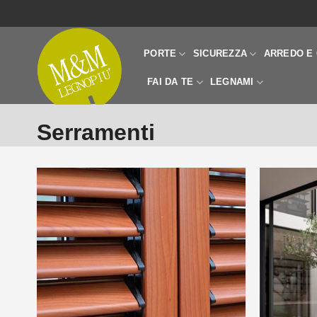
Salta
ai
contenuti
PORTE
SICUREZZA
ARREDO E 
FAI DA TE
LEGNAMI
Serramenti