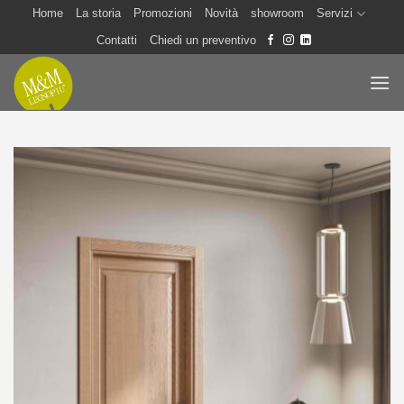
Salta
Home
La storia
Promozioni
Novità
showroom
Servizi
ai
Contatti
Chiedi un preventivo
contenuti